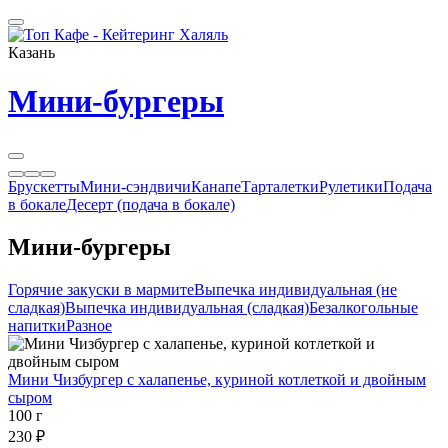
Казань
Мини-бургеры
Брускетты
Мини-сэндвичи
Канапе
Тарталетки
Рулетики
Подача
в бокале
Десерт (подача в бокале)
Мини-бургеры
Горячие закуски в мармите
Выпечка индивидуальная (не
сладкая)
Выпечка индивидуальная (сладкая)
Безалкогольные
напитки
Разное
Мини Чизбургер с халапенье, куриной котлеткой и двойным
сыром
100 г
230 ₽