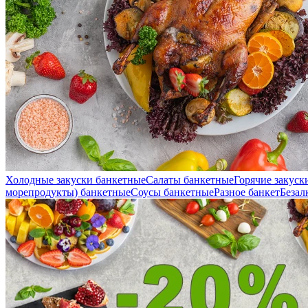
Холодные закуски банкетные
Салаты банкетные
Горячие закуск
морепродукты) банкетные
Соусы банкетные
Разное банкет
Безал