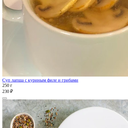
Суп лапша с куриным филе и грибами
250 г
230 ₽