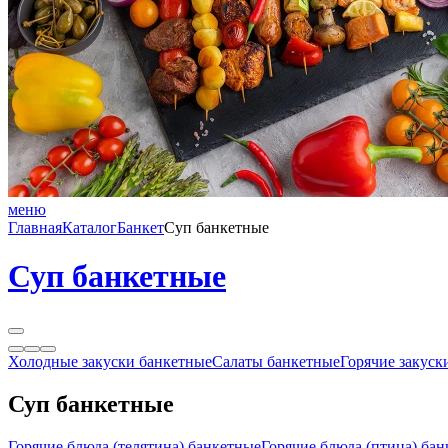
меню
Главная
Каталог
Банкет
Суп банкетные
Суп банкетные
Холодные закуски банкетные
Салаты банкетные
Горячие закуск
Суп банкетные
Горячие блюда (телятина) банкетные
Горячие блюда (птица) ба