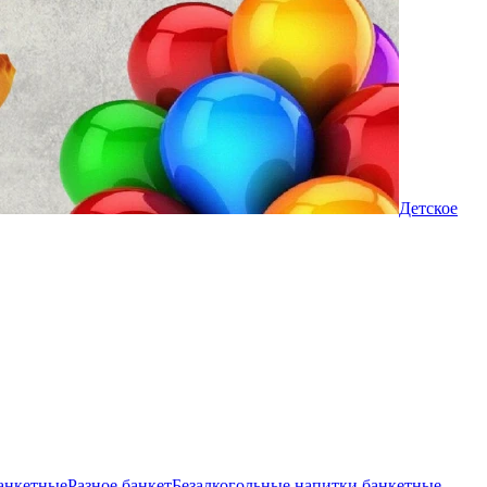
Детское
анкетные
Разное банкет
Безалкогольные напитки банкетные