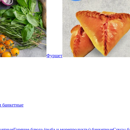
Фуршет
и банкетные
нкетные
Горячие блюда (рыба и морепродукты) банкетные
Соусы б