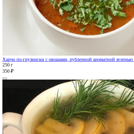
Харчо по-грузински с овощами, рубленной ароматной зеленью
250 г
350 ₽