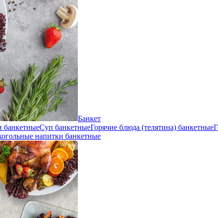
Банкет
и банкетные
Суп банкетные
Горячие блюда (телятина) банкетные
Г
когольные напитки банкетные