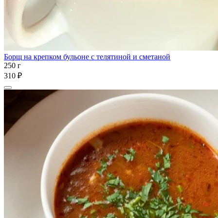
Борщ на крепком бульоне с телятиной и сметаной
250 г
310 ₽